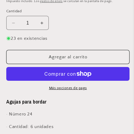
habitual
Impuesto incluido. Los
gastos de envío
se calculan en la pantalla de pago.
Cantidad
Reducir
Aumentar
cantidad
cantidad
para
para
23 en existencias
Agujas
Agujas
para
para
bordar
bordar
Agregar al carrito
nº24
nº24
-
-
AG20
AG20
Más opciones de pago
Agujas para bordar
· Número 24
· Cantidad: 6 unidades