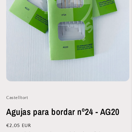
Abrir
elemento
multimedia
1
Castelltort
en
una
Agujas para bordar nº24 - AG20
ventana
modal
Precio
€2,05 EUR