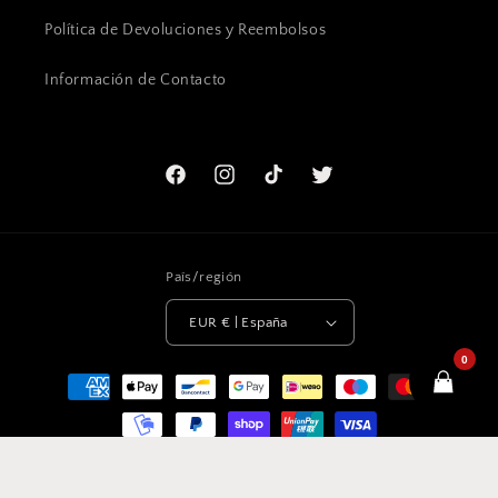
Política de Devoluciones y Reembolsos
Información de Contacto
Facebook
Instagram
TikTok
Twitter
País/región
EUR € | España
0
Formas
de
pago
© 2026,
ElMundoEnCruz