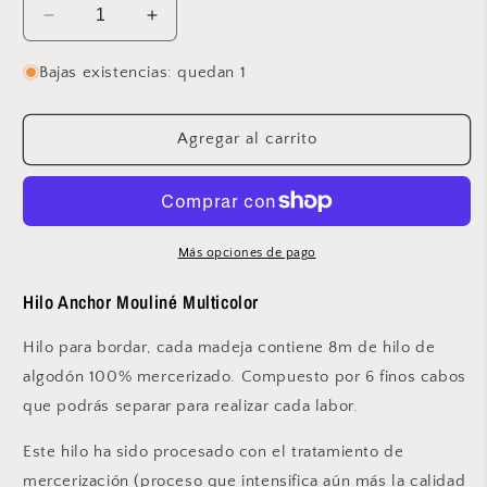
Reducir
Aumentar
cantidad
cantidad
para
para
Bajas existencias: quedan 1
Anchor
Anchor
-
-
Mouliné
Mouliné
Agregar al carrito
Multicolor
Multicolor
-
-
1301
1301
Más opciones de pago
Hilo Anchor Mouliné Multicolor
Hilo para bordar, cada madeja contiene 8m de hilo de
algodón 100% mercerizado. Compuesto por 6 finos cabos
que podrás separar para realizar cada labor.
Este hilo ha sido procesado con el tratamiento de
mercerización (proceso que intensifica aún más la calidad