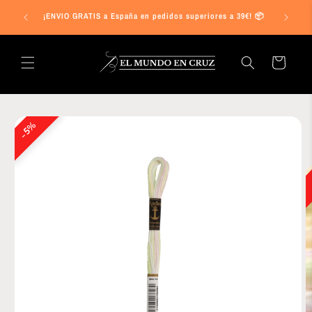
Ir
s a 25€ en
directamente
¡ENVIO GRATIS a España en pedidos superiores a 39€! 📦
al contenido
Carrito
Ir
directamente
5%
a la
información
del producto