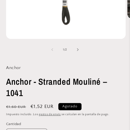
A
e
m
2
e
Abrir
u
elemento
v
multimedia
de
1
/
2
m
1
en
una
ventana
Anchor
modal
Anchor - Stranded Mouliné –
1041
Precio
Precio
€1,52 EUR
Agotado
€1,60 EUR
habitual
de
Impuesto incluido. Los
gastos de envío
se calculan en la pantalla de pago.
oferta
Cantidad