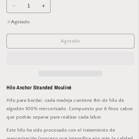
Reducir
Aumentar
cantidad
cantidad
para
para
Agotado
Anchor
Anchor
-
-
Stranded
Stranded
Agotado
Mouliné
Mouliné
–
–
1041
1041
Hilo Anchor Stranded Mouliné
Hilo para bordar, cada madeja contiene 8m de hilo de
algodón 100% mercerizado. Compuesto por 6 finos cabos
que podrás separar para realizar cada labor.
Este hilo ha sido procesado con el tratamiento de
mercerización (proceso que intensifica aún más la calidad