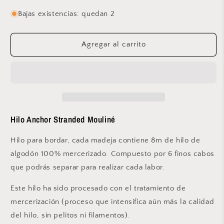
cantidad
cantidad
para
para
Bajas existencias: quedan 2
Anchor
Anchor
-
-
Stranded
Stranded
Agregar al carrito
Mouliné
Mouliné
-
-
210
210
Hilo Anchor Stranded Mouliné
Hilo para bordar, cada madeja contiene 8m de hilo de
algodón 100% mercerizado. Compuesto por 6 finos cabos
que podrás separar para realizar cada labor.
Este hilo ha sido procesado con el tratamiento de
mercerización (proceso que intensifica aún más la calidad
del hilo, sin pelitos ni filamentos).