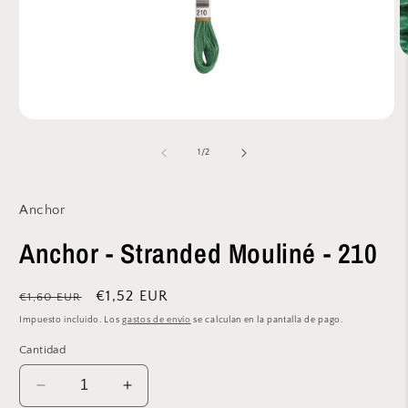
A
e
m
2
e
Abrir
u
elemento
v
multimedia
de
1
/
2
m
1
en
una
ventana
Anchor
modal
Anchor - Stranded Mouliné - 210
Precio
Precio
€1,52 EUR
€1,60 EUR
habitual
de
Impuesto incluido. Los
gastos de envío
se calculan en la pantalla de pago.
oferta
Cantidad
Reducir
Aumentar