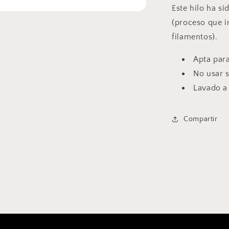
Este hilo ha s
(proceso que in
filamentos).
Apta par
No usar 
Lavado a
Compartir