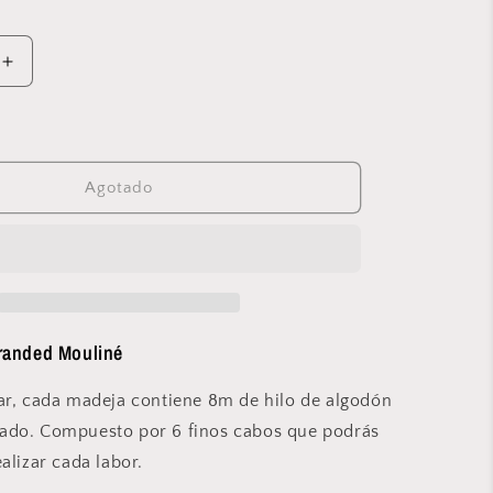
ferta
Aumentar
cantidad
para
Anchor
-
Stranded
Agotado
Mouliné
–
262
tranded Mouliné
ar, cada madeja contiene 8m de hilo de algodón
ado. Compuesto por 6 finos cabos que podrás
alizar cada labor.