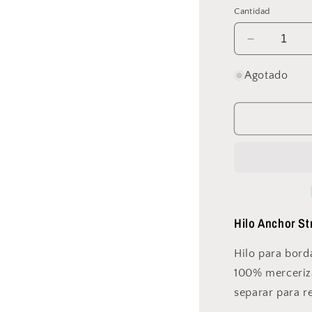
o
Cantidad
Reducir
cantidad
para
Agotado
Anchor
-
Stranded
Mouliné
–
262
Hilo Anchor S
Hilo para bord
100% merceriz
separar para re