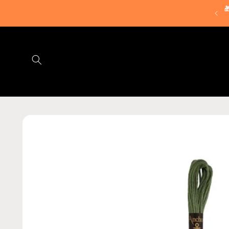
Ir

directamente
⚡ OFERTA FLASH 25% en kits Anchor
al contenido
Ir
directamente
a la
información
del producto