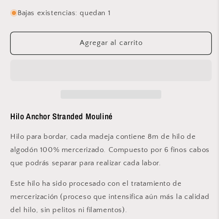
cantidad
cantidad
para
para
Bajas existencias: quedan 1
Anchor
Anchor
-
-
Stranded
Stranded
Agregar al carrito
Mouliné
Mouliné
–
–
341
341
Hilo Anchor Stranded Mouliné
Hilo para bordar, cada madeja contiene 8m de hilo de
algodón 100% mercerizado. Compuesto por 6 finos cabos
que podrás separar para realizar cada labor.
Este hilo ha sido procesado con el tratamiento de
mercerización (proceso que intensifica aún más la calidad
del hilo, sin pelitos ni filamentos).