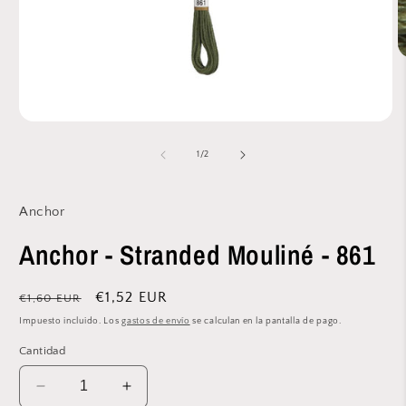
A
e
m
2
e
Abrir
u
elemento
v
multimedia
de
1
/
2
m
1
en
una
ventana
Anchor
modal
Anchor - Stranded Mouliné - 861
Precio
Precio
€1,52 EUR
€1,60 EUR
habitual
de
Impuesto incluido. Los
gastos de envío
se calculan en la pantalla de pago.
oferta
Cantidad
Reducir
Aumentar