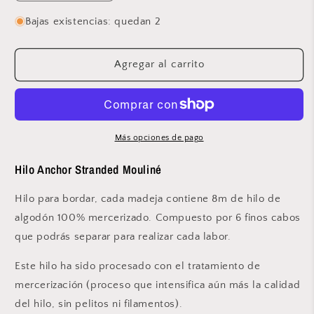
cantidad
cantidad
para
para
Bajas existencias: quedan 2
Anchor
Anchor
-
-
Stranded
Stranded
Agregar al carrito
Mouliné
Mouliné
-
-
861
861
Más opciones de pago
Hilo Anchor Stranded Mouliné
Hilo para bordar, cada madeja contiene 8m de hilo de
algodón 100% mercerizado. Compuesto por 6 finos cabos
que podrás separar para realizar cada labor.
Este hilo ha sido procesado con el tratamiento de
mercerización (proceso que intensifica aún más la calidad
del hilo, sin pelitos ni filamentos).