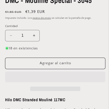
DMC - Mouliné Spécial - 3045
modal
Precio
Precio
€1,39 EUR
€1,85 EUR
habitual
de
Impuesto incluido. Los
gastos de envío
se calculan en la pantalla de pago.
oferta
Cantidad
Reducir
Aumentar
cantidad
cantidad
para
para
18 en existencias
DMC
DMC
-
-
Mouliné
Mouliné
Agregar al carrito
Spécial
Spécial
-
-
3045
3045
Hilo DMC Stranded Mouliné 117MC