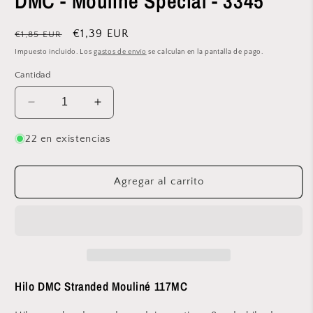
DMC - Mouliné Spécial - 3345
modal
Precio
Precio
€1,39 EUR
€1,85 EUR
habitual
de
Impuesto incluido. Los
gastos de envío
se calculan en la pantalla de pago.
oferta
Cantidad
Reducir
Aumentar
cantidad
cantidad
para
para
22 en existencias
DMC
DMC
-
-
Mouliné
Mouliné
Agregar al carrito
Spécial
Spécial
-
-
3345
3345
Hilo DMC Stranded Mouliné 117MC