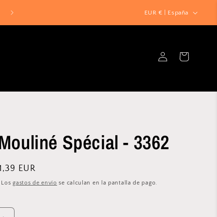
P
¡ENVIO GRATIS a España en pedidos superiores a 39€! 📦
EUR € | España
a
í
Iniciar
s
Carrito
sesión
/
r
e
g
i
Mouliné Spécial - 3362
ó
n
recio
1,39 EUR
e
. Los
gastos de envío
se calculan en la pantalla de pago.
ferta