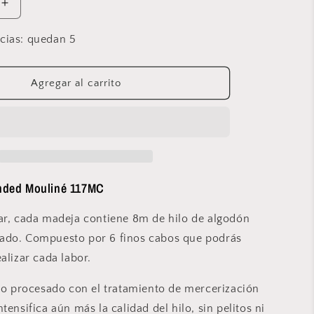
Aumentar
cantidad
para
ncias: quedan 5
DMC
-
Mouliné
Agregar al carrito
Spécial
-
3362
nded Mouliné 117MC
ar, cada madeja contiene 8m de hilo de algodón
ado. Compuesto por 6 finos cabos que podrás
alizar cada labor.
ido procesado con el tratamiento de mercerización
tensifica aún más la calidad del hilo, sin pelitos ni