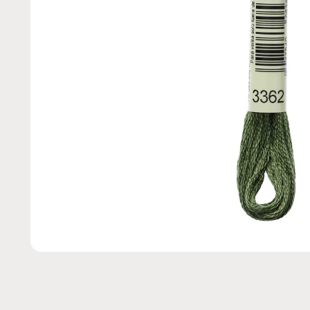
Abrir
elemento
multimedia
1
en
una