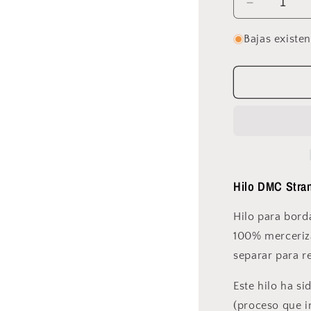
Reducir
cantidad
para
Bajas existe
DMC
-
Mouliné
Spécial
-
3362
Hilo DMC Stra
Hilo para bord
100% merceriz
separar para re
Este hilo ha s
(proceso que in