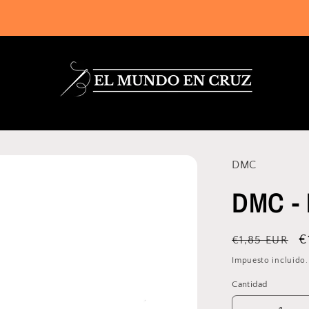
 Caja Vintage DMC gratis por compras superiores a 25€ en productos DMC
DMC
DMC - 
Precio
P
€
€1,85 EUR
habitual
d
Impuesto incluido
o
Cantidad