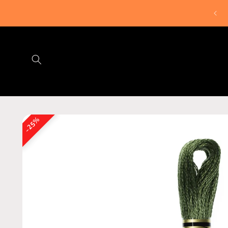
Ir

directamente
⚡ OFERTA FLASH 25% en kits Anchor
al contenido
Ir
directamente
25%
a la
información
del producto