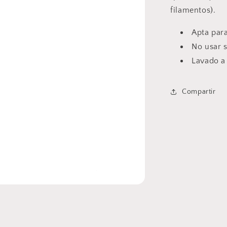
filamentos).
Apta par
No usar 
Lavado a
Compartir