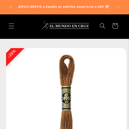
Ir
s a 25€ en
directamente
¡ENVIO GRATIS a España en pedidos superiores a 39€! 📦
al contenido
Carrito
Ir
directamente
25%
a la
información
del producto