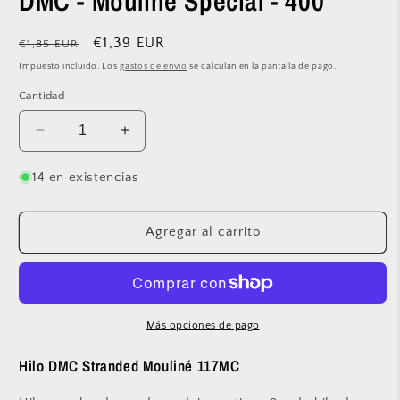
DMC - Mouliné Spécial - 400
modal
Precio
Precio
€1,39 EUR
€1,85 EUR
habitual
de
Impuesto incluido. Los
gastos de envío
se calculan en la pantalla de pago.
oferta
Cantidad
Reducir
Aumentar
cantidad
cantidad
para
para
14 en existencias
DMC
DMC
-
-
Mouliné
Mouliné
Agregar al carrito
Spécial
Spécial
-
-
400
400
Más opciones de pago
Hilo DMC Stranded Mouliné 117MC