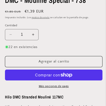
DMC - Mouliné Spécial - 738
modal
Precio
Precio
€1,39 EUR
€1,85 EUR
habitual
de
Impuesto incluido. Los
gastos de envío
se calculan en la pantalla de pago.
oferta
Cantidad
Reducir
Aumentar
cantidad
cantidad
para
para
22 en existencias
DMC
DMC
-
-
Mouliné
Mouliné
Agregar al carrito
Spécial
Spécial
-
-
738
738
Más opciones de pago
Hilo DMC Stranded Mouliné 117MC