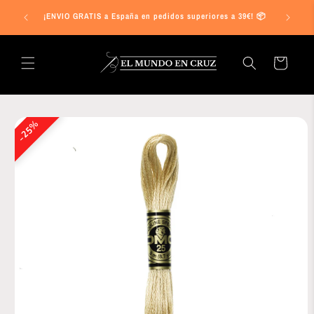
Ir
s a 25€ en
directamente
¡ENVIO GRATIS a España en pedidos superiores a 39€! 📦
al contenido
Carrito
Ir
directamente
25%
a la
información
del producto