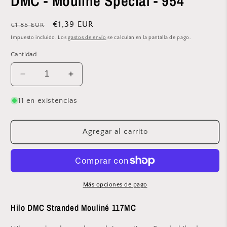
DMC - Mouliné Spécial - 954
modal
Precio
Precio
€1,39 EUR
€1,85 EUR
habitual
de
Impuesto incluido. Los
gastos de envío
se calculan en la pantalla de pago.
oferta
Cantidad
Reducir
Aumentar
cantidad
cantidad
para
para
11 en existencias
DMC
DMC
-
-
Mouliné
Mouliné
Agregar al carrito
Spécial
Spécial
-
-
954
954
Más opciones de pago
Hilo DMC Stranded Mouliné 117MC