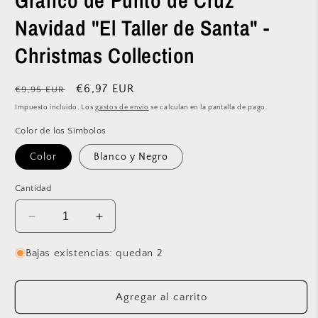
Gráfico de Punto de Cruz
Navidad "El Taller de Santa" -
Christmas Collection
Precio
Precio
€6,97 EUR
€9,95 EUR
habitual
de
Impuesto incluido. Los
gastos de envío
se calculan en la pantalla de pago.
oferta
Color de los Símbolos
Color
Blanco y Negro
Cantidad
Reducir
Aumentar
cantidad
cantidad
para
para
Bajas existencias: quedan 2
Gráfico
Gráfico
de
de
Punto
Punto
Agregar al carrito
de
de