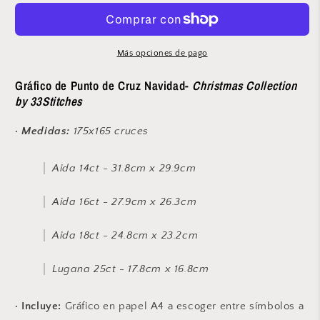
Cruz
Cruz
Navidad
Navidad
&quot;El
&quot;El
Taller
Taller
Más opciones de pago
de
de
Santa&quot;
Santa&quot;
Gráfico de Punto de Cruz Navidad-
Christmas Collection
-
-
by 33Stitches
Christmas
Christmas
Collection
Collection
· Medidas:
175
x165 cruces
Aida 14ct - 31.8cm x 29.9cm
Aida 16ct - 27.9cm x 26.3cm
Aida 18ct - 24.8cm x 23.2cm
Lugana 25ct - 17.8cm x 16.8cm
·
Incluye:
Gráfico en papel A4 a escoger entre símbolos a