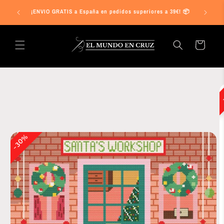
Ir
s a 25€ en
directamente
¡ENVIO GRATIS a España en pedidos superiores a 39€! 📦
al contenido
Carrito
Ir
directamente
a la
información
del producto
30%