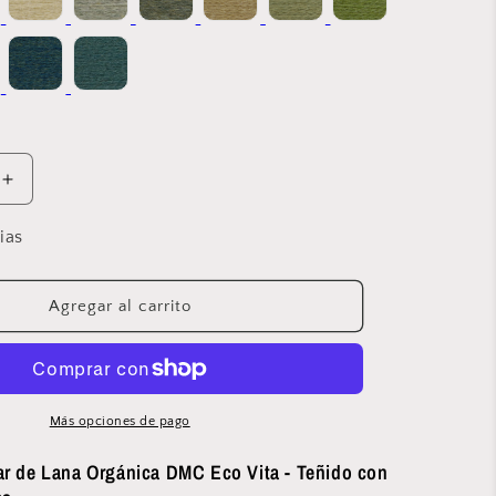
Aumentar
cantidad
para
ias
Hilo
para
Bordar
Agregar al carrito
de
Lana
Orgánica
DMC
Eco
Más opciones de pago
Vita
-
ar de Lana Orgánica DMC Eco Vita - Teñido con
505