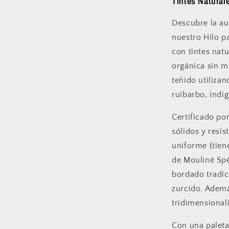
Tintes Natural
Descubre la au
nuestro Hilo p
con tintes nat
orgánica sin mu
teñido utiliza
ruibarbo, índi
Certificado po
sólidos y resis
uniforme (tie
de Mouliné Spé
bordado tradic
zurcido. Ademá
tridimensionali
Con una paleta