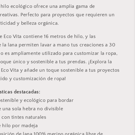
e hilo ecológico ofrece una amplia gama de
creativas. Perfecto para proyectos que requieren un
ticidad y belleza orgánica.
 Eco Vita contiene 16 metros de hilo, y las
 la lana permiten lavar a mano tus creaciones a 30
ilo es ampliamente utilizado para customizar la ropa,
oque único y sostenible a tus prendas. ¡Explora la
e Eco Vita y añade un toque sostenible a tus proyectos
jido y customización de ropa!
sticas destacadas:
ostenible y ecológico para bordar
e una sola hebra no divisible
 con tintes naturales
 hilo por madeja
sición de
lana 100% merino orgánica libre de