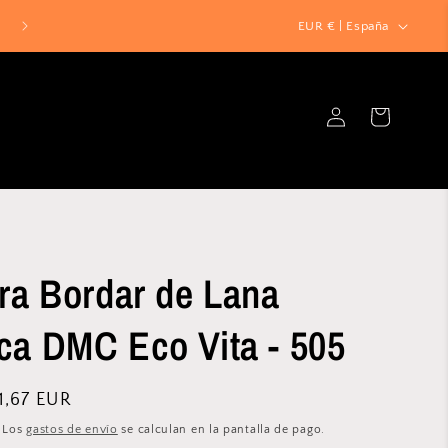
P
EUR € | España
a
í
Iniciar
s
Carrito
sesión
/
r
e
g
i
ara Bordar de Lana
ó
n
ca DMC Eco Vita - 505
recio
1,67 EUR
e
. Los
gastos de envío
se calculan en la pantalla de pago.