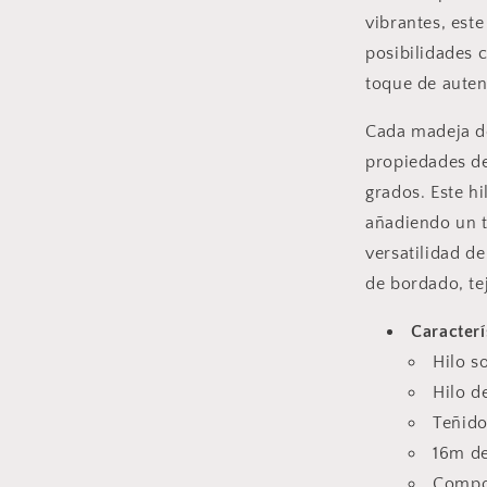
vibrantes, est
posibilidades 
toque de auten
Cada madeja de
propiedades de
grados. Este h
añadiendo un t
versatilidad d
de bordado, te
Caracterí
Hilo s
Hilo d
Teñido
16m de
Compo