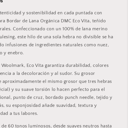
es
tenticidad y sostenibilidad en cada puntada con
ara Bordar de Lana Orgánica DMC Eco Vita, teñido
urales. Confeccionado con un 100% de lana merino
lesing, este hilo de una sola hebra no divisible se ha
ndo infusiones de ingredientes naturales como nuez,
go y enebro.
r Woolmark, Eco Vita garantiza durabilidad, colores
tencia a la decoloración y al sudor. Su grosor
ne aproximadamente el mismo grosor que tres hebras
cial) y su suave torsión lo hacen perfecto para el
ional, punto de cruz, bordado punch needle, tejido y
s, su esponjosidad añade suavidad, textura y
dad a tus labores.
 de 60 tonos luminosos, desde suaves neutros hasta