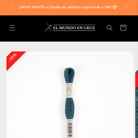
Ir
s a 25€ en
directamente
¡ENVIO GRATIS a España en pedidos superiores a 39€! 📦
al contenido
Carrito
Ir
directamente
10%
a la
información
del producto