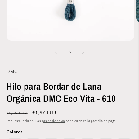
A
e
m
2
Abrir
e
elemento
u
multimedia
de
v
1
/
2
1
m
en
una
ventana
DMC
modal
Hilo para Bordar de Lana
Orgánica DMC Eco Vita - 610
Precio
Precio
€1,67 EUR
€1,85 EUR
habitual
de
Impuesto incluido. Los
gastos de envío
se calculan en la pantalla de pago.
oferta
Colores