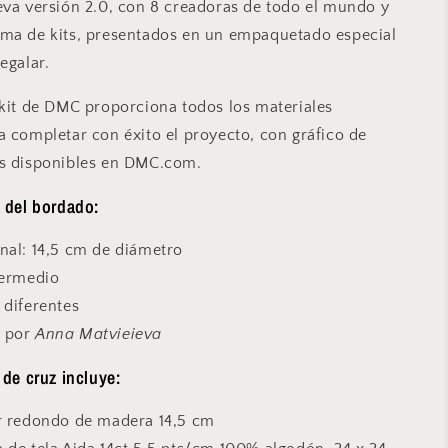
eva versión 2.0, con 8 creadoras de todo el mundo y
Colección
as
Diseñadoras
ma de kits, presentados en un empaquetado especial
2.0
egalar.
-
BK414
 kit de DMC proporciona todos los materiales
a completar con éxito el proyecto, con gráfico de
os disponibles en DMC.com.
s del bordado:
nal: 14,5 cm de diámetro
termedio
 diferentes
o por
Anna Matvieieva
 de cruz incluye:
or redondo de madera 14,5 cm