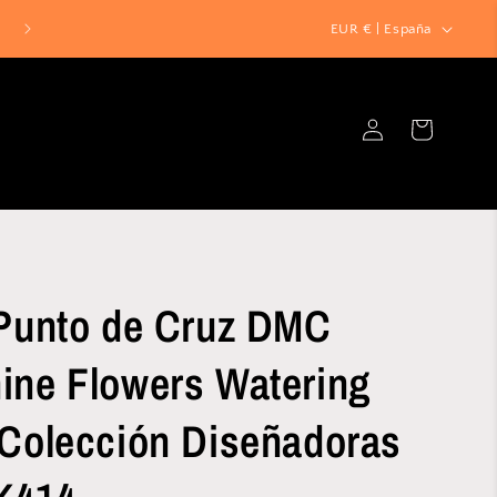
P
¡ENVIO GRATIS a España en pedidos superiores a 39€! 📦
EUR € | España
a
í
Iniciar
s
Carrito
sesión
/
r
e
g
i
 Punto de Cruz DMC
ó
n
ine Flowers Watering
 Colección Diseñadoras