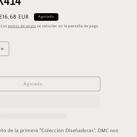
BK414
Precio
€16,68 EUR
Agotado
de
. Los
gastos de envío
se calculan en la pantalla de pago.
oferta
Aumentar
cantidad
para
Kit
de
Punto
Agotado
de
Cruz
DMC
shine
&quot;Sunshine
Flowers
Watering
Can&quot;
ito de la primera "Colección Diseñadoras", DMC nos
-