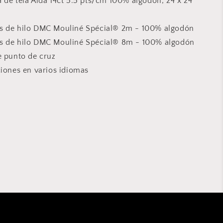
 de tela Aida 14ct 5.5 pts/cm 100% algodón, 24 x 24
s de hilo DMC Mouliné Spécial® 2m - 100% algodón
s de hilo DMC Mouliné Spécial® 8m - 100% algodón
e punto de cruz
ciones en varios idiomas