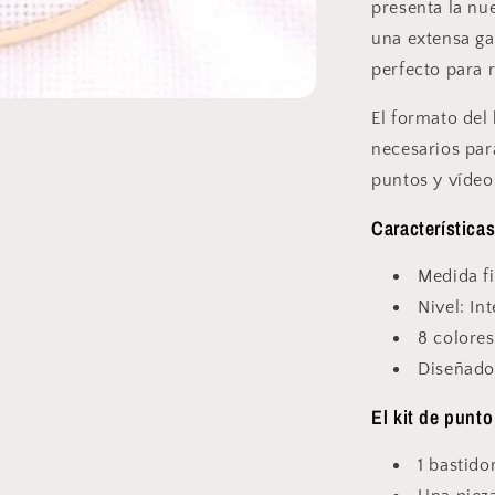
presenta la nu
Colección
Diseñador
una extensa ga
2.0
perfecto para r
-
BK414
El formato del
necesarios par
puntos y víde
Característica
Medida fi
Nivel: In
8 colores
Diseñad
El kit de punto
1 bastid