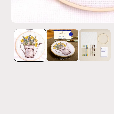
Abrir
elemento
multimedia
1
en
una
ventana
modal