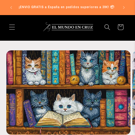
Ir
s a 25€ en
directamente
¡ENVIO GRATIS a España en pedidos superiores a 39€! 📦
al contenido
Carrito
Ir
directamente
a la
información
del producto