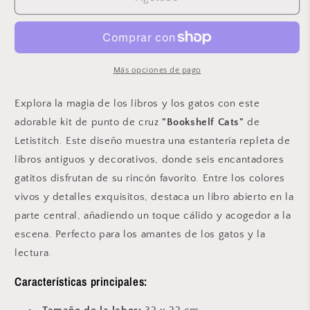
de
de
Cruz
Cruz
Letistitch
Letistitch
&quot;Bookshelf
&quot;Bookshelf
Cats&quot;
Cats&quot;
Más opciones de pago
-
-
L9917
L9917
Explora la magia de los libros y los gatos con este
adorable kit de punto de cruz
"Bookshelf Cats"
de
Letistitch. Este diseño muestra una estantería repleta de
libros antiguos y decorativos, donde seis encantadores
gatitos disfrutan de su rincón favorito. Entre los colores
vivos y detalles exquisitos, destaca un libro abierto en la
parte central, añadiendo un toque cálido y acogedor a la
escena. Perfecto para los amantes de los gatos y la
lectura.
Características principales: