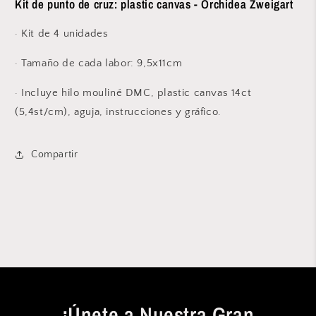
-
-
Kit de punto de cruz: plastic canvas - Orchidea Zweigart
7651
7651
· Kit de 4 unidades
· Tamaño de cada labor: 9,5x11cm
· Incluye hilo mouliné DMC, p
lastic canvas 14ct
(5,4st/cm), aguja, instrucciones y gráfico.
Compartir
¡Únete a Nuestra Gran