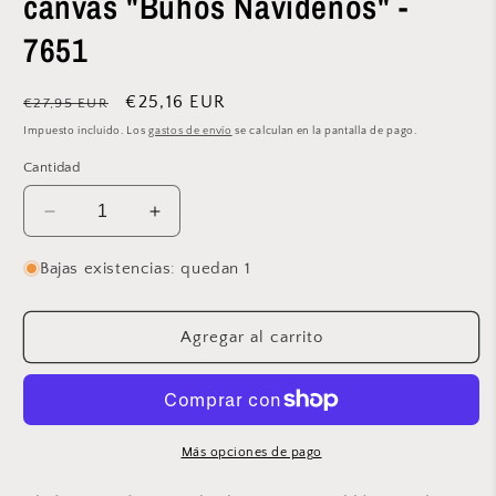
canvas "Búhos Navideños" -
7651
Precio
Precio
€25,16 EUR
€27,95 EUR
habitual
de
Impuesto incluido. Los
gastos de envío
se calculan en la pantalla de pago.
oferta
Cantidad
Reducir
Aumentar
cantidad
cantidad
para
para
Bajas existencias: quedan 1
Kit
Kit
de
de
punto
punto
Agregar al carrito
de
de
cruz:
cruz:
plastic
plastic
canvas
canvas
&quot;Búhos
&quot;Búhos
Más opciones de pago
Navideños&quot;
Navideños&quot;