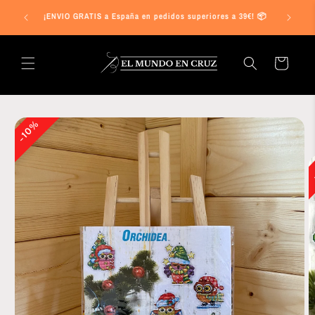
Ir
s a 25€ en
directamente
¡ENVIO GRATIS a España en pedidos superiores a 39€! 📦
al contenido
Carrito
Ir
directamente
10%
a la
información
del producto