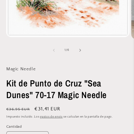
Abrir
A
elemento
e
multimedia
m
de
1
/
6
1
2
en
e
una
u
ventana
v
Magic Needle
modal
m
Kit de Punto de Cruz "Sea
Dunes" 70-17 Magic Needle
Precio
Precio
€31,41 EUR
€36,95 EUR
habitual
de
Impuesto incluido. Los
gastos de envío
se calculan en la pantalla de pago.
oferta
Cantidad