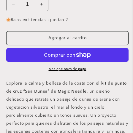
Reducir
Aumentar
cantidad
cantidad
para
para
Bajas existencias: quedan 2
Kit
Kit
de
de
Punto
Punto
Agregar al carrito
de
de
Cruz
Cruz
&quot;Sea
&quot;Sea
Dunes&quot;
Dunes&quot;
70-
70-
Más opciones de pago
17
17
Magic
Magic
Explora la calma y belleza de la costa con el
kit de punto
Needle
Needle
de cruz “Sea Dunes” de Magic Needle
, un diseño
delicado que retrata un paisaje de dunas de arena con
vegetación silvestre, el mar al fondo y un cielo
parcialmente cubierto en tonos suaves. Un proyecto
perfecto para quienes disfrutan de los paisajes naturales y
las escenas costeras con atmósfera tranquila y luminosa.