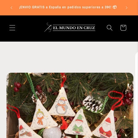
Ir
s a 25€ en
directamente
¡ENVIO GRATIS a España en pedidos superiores a 39€! 📦
al contenido
Carrito
Ir
directamente
a la
información
del producto