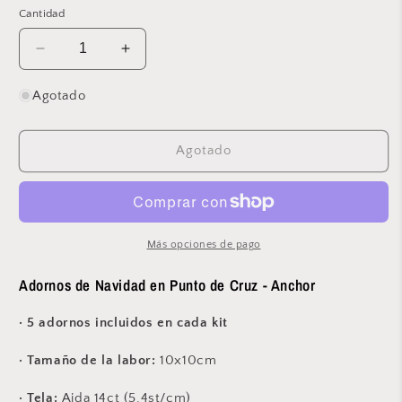
oferta
Cantidad
Reducir
Aumentar
cantidad
cantidad
para
para
Agotado
Adornos
Adornos
de
de
Navidad
Navidad
Agotado
en
en
Punto
Punto
de
de
Cruz
Cruz
&quot;Christmas
&quot;Christmas
Más opciones de pago
Characters
Characters
Deco&quot;
Deco&quot;
Adornos de Navidad en Punto de Cruz - Anchor
-
-
AKE0019-
AKE0019-
· 5 adornos incluidos en cada kit
00001
00001
· Tamaño de la labor:
10x10cm
· Tela:
Aida 14ct (5,4st/cm)