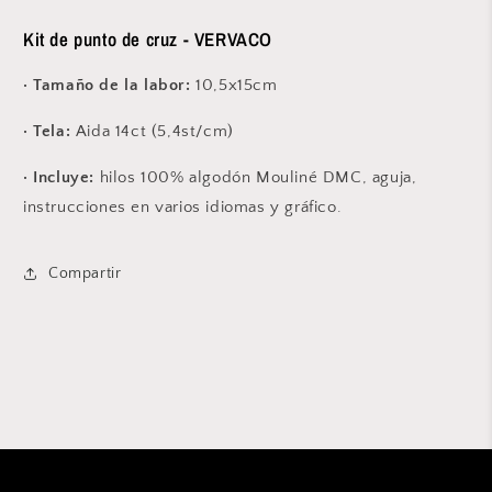
3&quot;
3&quot;
-
-
Kit de punto de cruz - VERVACO
PN0185078
PN0185078
· Tamaño de la labor:
10,5x15
cm
· Tela:
Aida 14ct (5,4st/cm)
· Incluye:
hilos 100% algodón Mouliné DMC, aguja,
instrucciones en varios idiomas y gráfico.
Compartir