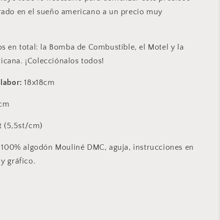
rado en el sueño americano a un precio muy
os en total: la Bomba de Combustible, el Motel y la
icana
. ¡Colecciónalos todos!
 labor:
18
x18cm
cm
t (5,5st/cm)
 100% algodón Mouliné DMC, aguja, instrucciones en
y gráfico.