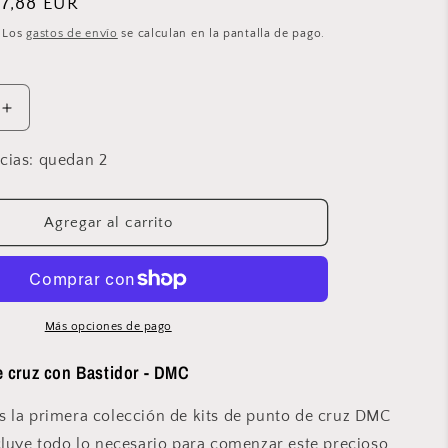
recio
7,88 EUR
de
. Los
gastos de envío
se calculan en la pantalla de pago.
ferta
Aumentar
cantidad
para
ncias: quedan 2
Kit
punto
de
Agregar al carrito
cruz
con
Bastidor
DMC
-
Más opciones de pago
ba
&quot;Bomba
de
e cruz con Bastidor - DMC
uot;
Gasolina&quot;
-
 la primera colección de kits de punto de cruz DMC
BK1985
cluye todo lo necesario para comenzar este precioso