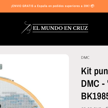
¡ENVIO GRATIS a España en pedidos superiores a 39€! 📦
DMC
Kit pun
DMC - 
BK198