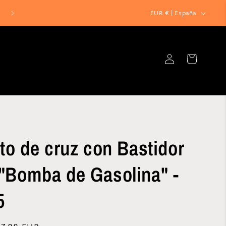
P
EUR € | España
a
í
Iniciar
s
Carrito
sesión
/
r
e
g
i
to de cruz con Bastidor
ó
n
"Bomba de Gasolina" -
5