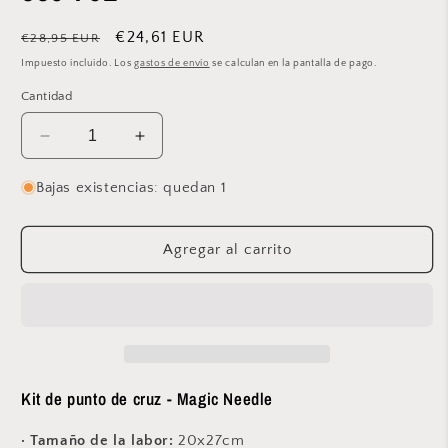
Precio
Precio
€24,61 EUR
€28,95 EUR
habitual
de
Impuesto incluido. Los
gastos de envío
se calculan en la pantalla de pago.
oferta
Cantidad
Reducir
Aumentar
cantidad
cantidad
para
para
Bajas existencias: quedan 1
Kit
Kit
punto
punto
de
de
Agregar al carrito
cruz
cruz
&quot;Sky
&quot;Sky
Lanterns&quot;
Lanterns&quot;
550-
550-
761
761
Kit de punto de cruz - Magic Needle
· Tamaño de la labor:
20x27
cm