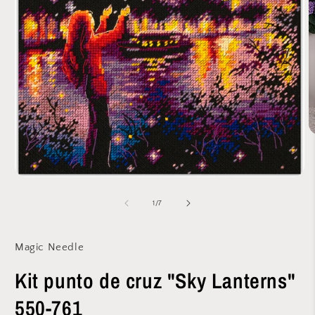
A
e
m
2
e
Abrir
u
elemento
v
multimedia
de
1
/
7
m
1
en
una
ventana
Magic Needle
modal
Kit punto de cruz "Sky Lanterns"
550-761