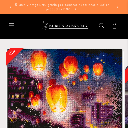
Ir
🎁 Caja Vintage DMC gratis por compras superiores a 25€ en
directamente
¡ENVIO G
productos DMC
al contenido
Carrito
Ir
directamente
15%
a la
información
del producto