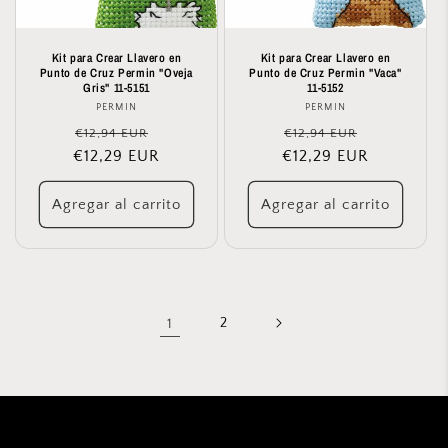
Kit para Crear Llavero en
Kit para Crear Llavero en
Punto de Cruz Permin "Oveja
Punto de Cruz Permin "Vaca"
Gris" 11-5151
11-5152
PERMIN
Proveedor:
PERMIN
Proveedor:
Precio
Precio
Precio
Precio
€12,94 EUR
€12,94 EUR
€12,29 EUR
habitual
de
€12,29 EUR
habitual
de
oferta
oferta
Agregar al carrito
Agregar al carrito
1
2