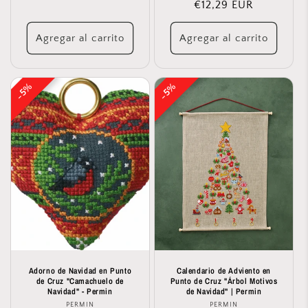
€12,29 EUR
habitual
de
oferta
oferta
Agregar al carrito
Agregar al carrito
5%
5%
5%
5%
Adorno de Navidad en Punto
Calendario de Adviento en
de Cruz "Camachuelo de
Punto de Cruz "Árbol Motivos
Navidad" - Permin
de Navidad" | Permin
PERMIN
Proveedor:
PERMIN
Proveedor: