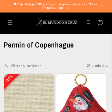
Ir
🎁 Caja Vintage DMC gratis por compras superiores a 25€ en
directamente
¡ENVIO G
productos DMC
al contenido
Carrito
Permin of Copenhague
Filtrar y ordenar
27 productos
20%
20%