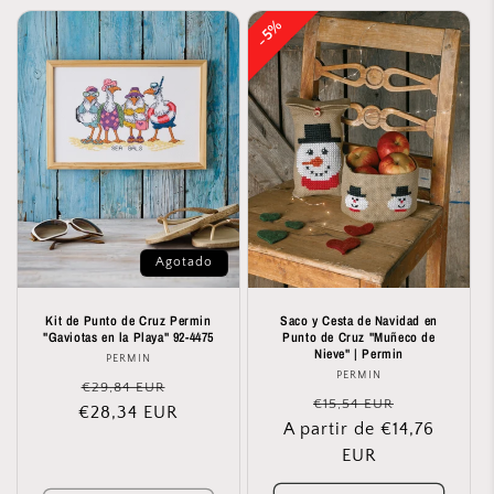
5%
5%
Agotado
Kit de Punto de Cruz Permin
Saco y Cesta de Navidad en
"Gaviotas en la Playa" 92-4475
Punto de Cruz "Muñeco de
Nieve" | Permin
PERMIN
Proveedor:
PERMIN
Proveedor:
Precio
Precio
€29,84 EUR
Precio
Precio
€15,54 EUR
€28,34 EUR
habitual
de
A partir de €14,76
habitual
de
oferta
EUR
oferta