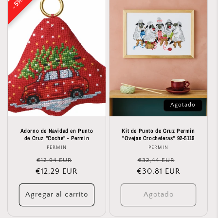
5%
5%
Agotado
Adorno de Navidad en Punto
Kit de Punto de Cruz Permin
de Cruz "Coche" - Permin
"Ovejas Crocheteras" 92-5119
PERMIN
Proveedor:
PERMIN
Proveedor:
Precio
Precio
Precio
Precio
€12,94 EUR
€32,44 EUR
€12,29 EUR
habitual
de
€30,81 EUR
habitual
de
oferta
oferta
Agregar al carrito
Agotado