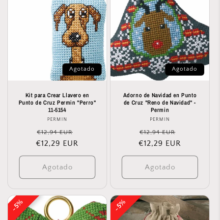
Agotado
Agotado
Kit para Crear Llavero en
Adorno de Navidad en Punto
Punto de Cruz Permin "Perro"
de Cruz "Reno de Navidad" -
11-5154
Permin
PERMIN
Proveedor:
PERMIN
Proveedor:
Precio
Precio
Precio
Precio
€12,94 EUR
€12,94 EUR
€12,29 EUR
habitual
de
€12,29 EUR
habitual
de
oferta
oferta
Agotado
Agotado
5%
5%
5%
5%