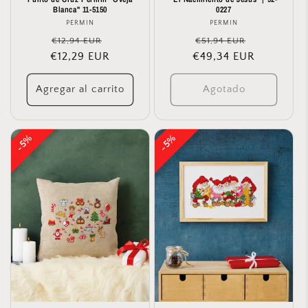
Blanca" 11-5150
0227
PERMIN
Proveedor:
PERMIN
Proveedor:
Precio
Precio
Precio
Precio
€12,94 EUR
€51,94 EUR
€12,29 EUR
habitual
de
€49,34 EUR
habitual
de
oferta
oferta
Agregar al carrito
Agotado
5%
5%
5%
5%