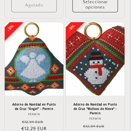
Seleccionar
Agotado
opciones
5%
5%
5%
5%
Adorno de Navidad en Punto
Adorno de Navidad en Punto
de Cruz "Ángel" - Permin
de Cruz "Muñeco de Nieve" -
Permin
PERMIN
Proveedor:
PERMIN
Proveedor:
Precio
Precio
€12,94 EUR
Precio
Precio
€12,94 EUR
€12,29 EUR
habitual
de