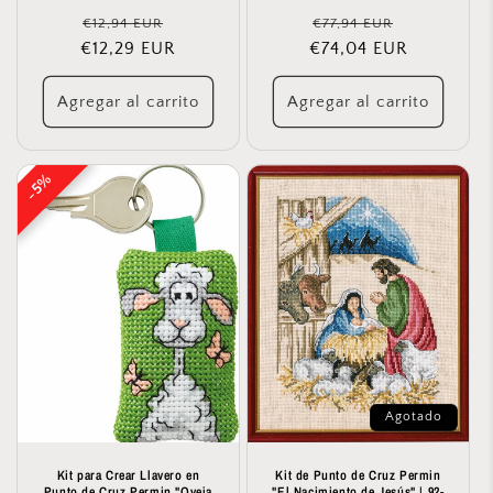
Precio
Precio
Precio
Precio
€12,94 EUR
€77,94 EUR
€12,29 EUR
habitual
de
€74,04 EUR
habitual
de
oferta
oferta
Agregar al carrito
Agregar al carrito
5%
5%
Agotado
Kit para Crear Llavero en
Kit de Punto de Cruz Permin
Punto de Cruz Permin "Oveja
"El Nacimiento de Jesús" | 92-