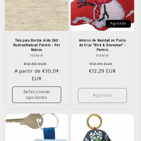
Agotado
Tela para Bordar Aida 18ct
Adorno de Navidad en Punto
Rustica/Natural Permin - Por
de Cruz "Bird & Snowman" -
Metros
Permin
PERMIN
Proveedor:
PERMIN
Proveedor:
Precio
Precio
Precio
Precio
€12,55 EUR
€12,94 EUR
A partir de €10,04
habitual
de
€12,29 EUR
habitual
de
EUR
oferta
oferta
Seleccionar
Agotado
opciones