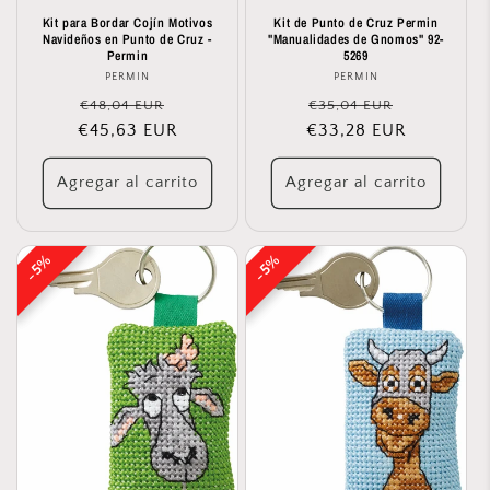
Kit para Bordar Cojín Motivos
Kit de Punto de Cruz Permin
Navideños en Punto de Cruz -
"Manualidades de Gnomos" 92-
Permin
5269
PERMIN
Proveedor:
PERMIN
Proveedor:
Precio
Precio
Precio
Precio
€48,04 EUR
€35,04 EUR
€45,63 EUR
habitual
de
€33,28 EUR
habitual
de
oferta
oferta
Agregar al carrito
Agregar al carrito
5%
5%
5%
5%