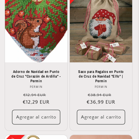
Adorno de Navidad en Punto
Saco para Regalos en Punto
de Cruz "Corazón de Ardilla" -
de Cruz de Navidad "Elfo" |
Permin
Permin
PERMIN
Proveedor:
PERMIN
Proveedor:
Precio
Precio
Precio
Precio
€12,94 EUR
€38,94 EUR
€12,29 EUR
habitual
de
€36,99 EUR
habitual
de
oferta
oferta
Agregar al carrito
Agregar al carrito