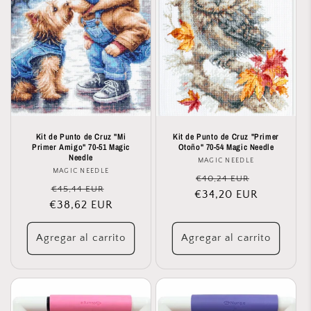
Kit de Punto de Cruz "Mi
Kit de Punto de Cruz "Primer
Primer Amigo" 70-51 Magic
Otoño" 70-54 Magic Needle
Needle
MAGIC NEEDLE
Proveedor:
MAGIC NEEDLE
Proveedor:
Precio
Precio
€40,24 EUR
Precio
Precio
€45,44 EUR
€34,20 EUR
habitual
de
€38,62 EUR
habitual
de
oferta
oferta
Agregar al carrito
Agregar al carrito