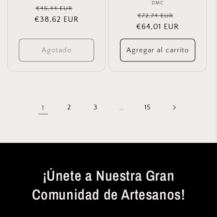
DMC
Proveedor:
Precio
Precio
€45,44 EUR
Precio
Precio
€72,74 EUR
€38,62 EUR
habitual
de
€64,01 EUR
habitual
de
oferta
oferta
Agotado
Agregar al carrito
1
2
3
…
15
¡Únete a Nuestra Gran
Comunidad de Artesanos!