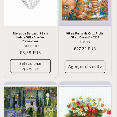
Tijeras de Bordado 9,3 cm
Kit de Punto de Cruz Riolis
Hobby Gift - Diseños
"Gato Dorado" - 2319
Decorativos
RIOLIS
Proveedor:
HOBBY GIFT
Proveedor:
Precio
€27,24 EUR
Precio
€8,39 EUR
habitual
habitual
Seleccionar
Agregar al carrito
opciones