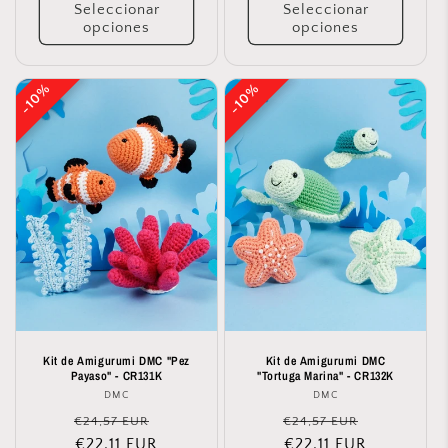
Seleccionar
Seleccionar
opciones
opciones
10%
10%
10%
10%
Kit de Amigurumi DMC "Pez
Kit de Amigurumi DMC
Payaso" - CR131K
"Tortuga Marina" - CR132K
DMC
Proveedor:
DMC
Proveedor:
Precio
Precio
Precio
Precio
€24,57 EUR
€24,57 EUR
habitual
€22,11 EUR
de
habitual
€22,11 EUR
de