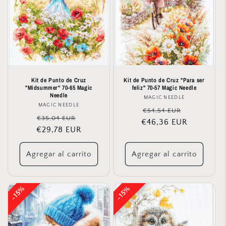
Kit de Punto de Cruz
Kit de Punto de Cruz "Para ser
"Midsummer" 70-65 Magic
feliz" 70-57 Magic Needle
Needle
MAGIC NEEDLE
Proveedor:
MAGIC NEEDLE
Proveedor:
Precio
Precio
€54,54 EUR
Precio
Precio
€35,04 EUR
€46,36 EUR
habitual
de
€29,78 EUR
habitual
de
oferta
oferta
Agregar al carrito
Agregar al carrito
15%
15%
15%
15%