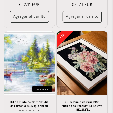
habitual
€22,11 EUR
de
habitual
€22,11 EUR
de
oferta
oferta
Agregar al carrito
Agregar al carrito
12%
12%
Agotado
Kit de Punto de Cruz "Un día
Kit de Punto de Cruz DMC
de calma" 70-61 Magic Needle
"Ramos de Peonías" Le Louvre
- BK1972/81
MAGIC NEEDLE
Proveedor: