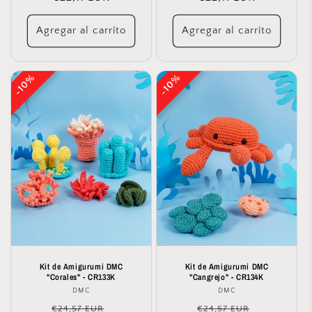
oferta
oferta
Agregar al carrito
Agregar al carrito
10%
10%
10%
10%
Kit de Amigurumi DMC
Kit de Amigurumi DMC
"Corales" - CR133K
"Cangrejo" - CR134K
DMC
Proveedor:
DMC
Proveedor:
Precio
Precio
Precio
Precio
€24,57 EUR
€24,57 EUR