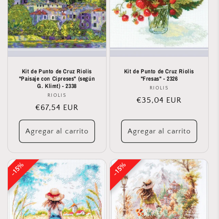
Kit de Punto de Cruz Riolis
Kit de Punto de Cruz Riolis
"Paisaje con Cipreses" (según
"Fresas" - 2326
G. Klimt) - 2338
RIOLIS
Proveedor:
RIOLIS
Proveedor:
Precio
€35,04 EUR
Precio
€67,54 EUR
habitual
habitual
Agregar al carrito
Agregar al carrito
15%
15%
15%
15%