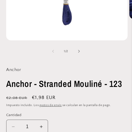
A
e
m
2
e
Abrir
u
elemento
v
multimedia
de
1
/
2
m
1
en
una
ventana
Anchor
modal
Anchor - Stranded Mouliné - 123
Precio
Precio
€1,98 EUR
€2,08 EUR
habitual
de
Impuesto incluido. Los
gastos de envío
se calculan en la pantalla de pago.
oferta
Cantidad
Reducir
Aumentar