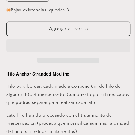
cantidad
cantidad
para
para
Bajas existencias: quedan 3
Anchor
Anchor
-
-
Stranded
Stranded
Agregar al carrito
Mouliné
Mouliné
-
-
123
123
Hilo Anchor Stranded Mouliné
Hilo para bordar, cada madeja contiene 8m de hilo de
algodón 100% mercerizado. Compuesto por 6 finos cabos
que podrás separar para realizar cada labor.
Este hilo ha sido procesado con el tratamiento de
mercerización (proceso que intensifica aún más la calidad
del hilo, sin pelitos ni filamentos).