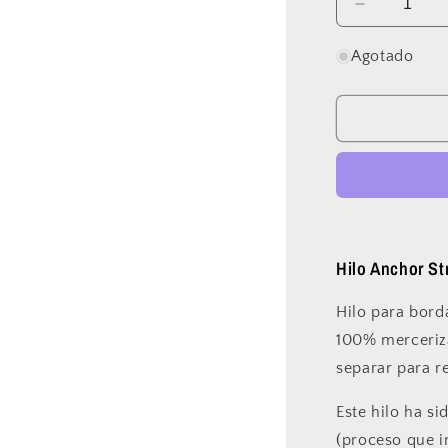
Reducir
cantidad
para
Agotado
Anchor
-
Stranded
Mouliné
-
842
Hilo Anchor S
Hilo para bord
100% merceriz
separar para re
Este hilo ha s
(proceso que in