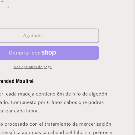
Aumentar
cantidad
para
Anchor
-
Stranded
Agotado
Mouliné
-
842
Más opciones de pago
tranded Mouliné
ar, cada madeja contiene 8m de hilo de algodón
ado. Compuesto por 6 finos cabos que podrás
alizar cada labor.
ido procesado con el tratamiento de mercerización
tensifica aún más la calidad del hilo, sin pelitos ni