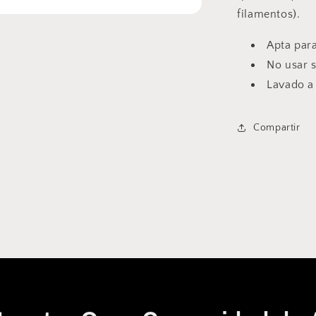
filamentos).
Apta par
No usar 
Lavado a
Compartir