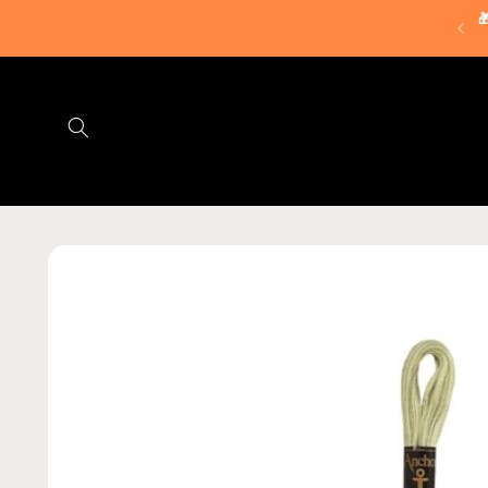
Ir

directamente
⚡ OFERTA FLASH 25% en kits Anchor
al contenido
Ir
directamente
a la
información
del producto