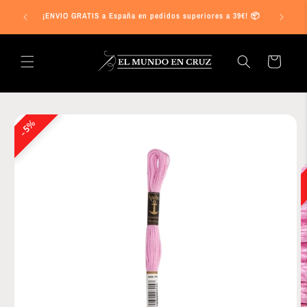
Ir
s a 25€ en
directamente
¡ENVIO GRATIS a España en pedidos superiores a 39€! 📦
al contenido
Carrito
Ir
directamente
5%
a la
información
del producto