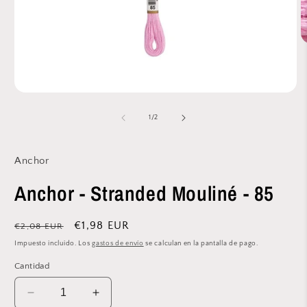
A
e
m
2
e
Abrir
u
elemento
v
multimedia
de
1
/
2
m
1
en
una
ventana
Anchor
modal
Anchor - Stranded Mouliné - 85
Precio
Precio
€1,98 EUR
€2,08 EUR
habitual
de
Impuesto incluido. Los
gastos de envío
se calculan en la pantalla de pago.
oferta
Cantidad
Reducir
Aumentar