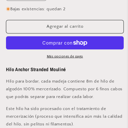
cantidad
cantidad
para
para
Bajas existencias: quedan 2
Anchor
Anchor
-
-
Stranded
Stranded
Agregar al carrito
Mouliné
Mouliné
-
-
85
85
Más opciones de pago
Hilo Anchor Stranded Mouliné
Hilo para bordar, cada madeja contiene 8m de hilo de
algodón 100% mercerizado. Compuesto por 6 finos cabos
que podrás separar para realizar cada labor.
Este hilo ha sido procesado con el tratamiento de
mercerización (proceso que intensifica aún más la calidad
del hilo, sin pelitos ni filamentos).