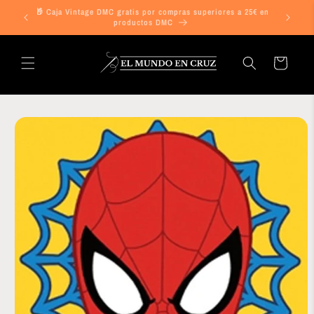
Ir
🎁 Caja Vintage DMC gratis por compras superiores a 25€ en
directamente
¡ENVIO G
productos DMC
al contenido
Carrito
Ir
directamente
a la
información
del producto