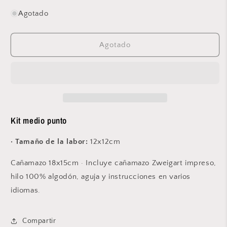
cantidad
cantidad
para
para
Agotado
Kit
Kit
medio
medio
punto
punto
Agotado
Marvel
Marvel
&quot;Spider-
&quot;Spider-
Man&quot;
Man&quot;
-
-
570
570
Kit medio punto
· Tamaño de la labor:
12x12cm
Cañamazo 18x15cm · Incluye cañamazo Zweigart impreso,
hilo 100% algodón, aguja y instrucciones en varios
idiomas.
Compartir