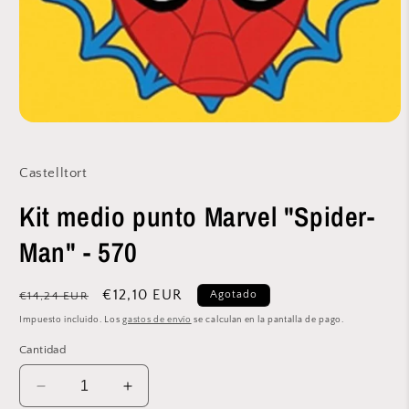
Abrir
elemento
multimedia
1
Castelltort
en
una
Kit medio punto Marvel "Spider-
ventana
modal
Man" - 570
Precio
Precio
€12,10 EUR
Agotado
€14,24 EUR
habitual
de
Impuesto incluido. Los
gastos de envío
se calculan en la pantalla de pago.
oferta
Cantidad
Reducir
Aumentar