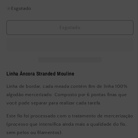
a
a
quantidade
quantidade
Esgotado
de
de
Anchor
Anchor
-
-
Esgotado
Stranded
Stranded
Mouliné
Mouliné
–
–
359
359
Linha Âncora Stranded Mouline
Linha de bordar, cada meada contém 8m de linha 100%
algodão mercerizado. Composto por 6 pontas finas que
você pode separar para realizar cada tarefa.
Este fio foi processado com o tratamento de mercerização
(processo que intensifica ainda mais a qualidade do fio,
sem pelos ou filamentos).