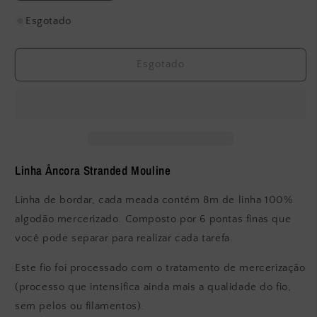
a
a
quantidade
quantidade
Esgotado
de
de
Anchor
Anchor
-
-
Esgotado
Stranded
Stranded
Mouliné
Mouliné
–
–
378
378
Linha Âncora Stranded Mouline
Linha de bordar, cada meada contém 8m de linha 100%
algodão mercerizado. Composto por 6 pontas finas que
você pode separar para realizar cada tarefa.
Este fio foi processado com o tratamento de mercerização
(processo que intensifica ainda mais a qualidade do fio,
sem pelos ou filamentos).