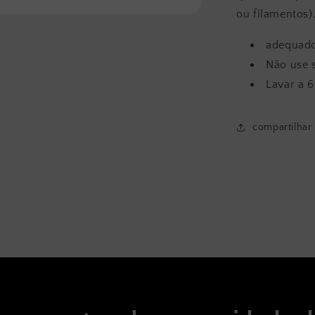
ou filamentos)
adequado
Não use 
Lavar a 
compartilhar