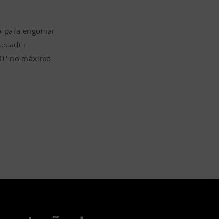
.
 para engomar
secador
60º no máximo