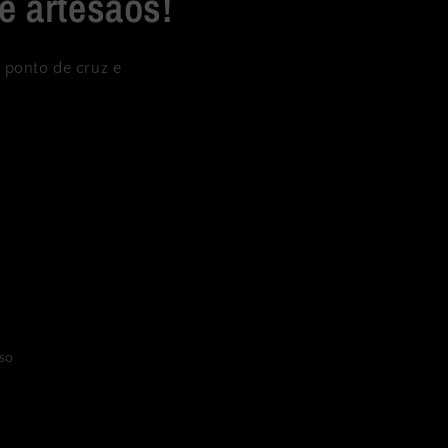
e artesãos!
 ponto de cruz e
lso