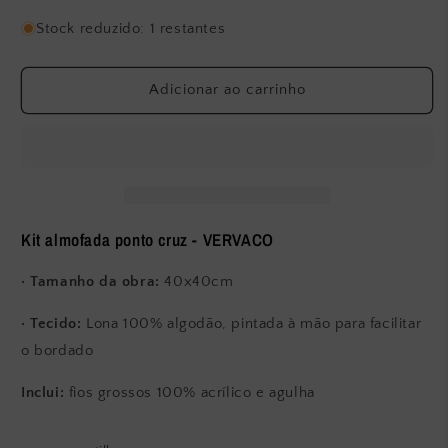
a
a
quantidade
quantidade
Stock reduzido: 1 restantes
de
de
Almofada
Almofada
Ponto
Ponto
Adicionar ao carrinho
Cruz
Cruz
&quot;Papai
&quot;Papai
Noel&quot;
Noel&quot;
-
-
PN0008518
PN0008518
Kit almofada ponto cruz - VERVACO
· Tamanho da obra:
40x40cm
· Tecido:
Lona 100% algodão, pintada à mão para facilitar
o bordado
Inclui:
fios grossos 100% acrílico e agulha