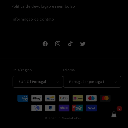
Política de devolução e reembolso
Informação de contato
Facebook
Instagram
TikTok
Twitter
País/região
Idioma
EUR € | Portugal
Português (portugal)
Métodos
de
0
pagamento
© 2026,
ElMundoEnCruz