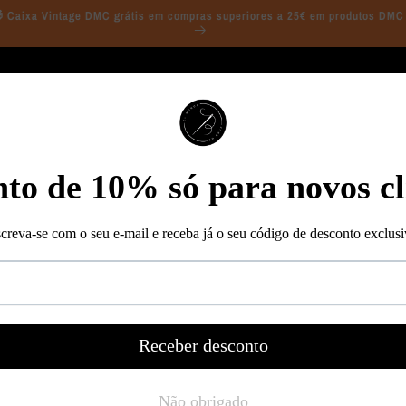
 Caixa Vintage DMC grátis em compras superiores a 25€ em produtos DMC
Anchor
Kit pon
PCE93
Preço
€33,54 EUR
normal
Imposto incluído.