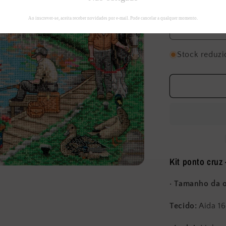
Quantidade
Diminuir
a
quantidade
Stock reduzi
de
Kit
ponto
cruz
&quot;Coun
Canal&quo
-
PCE936
Kit ponto cruz
· Tamanho da 
Tecido:
Aida 16