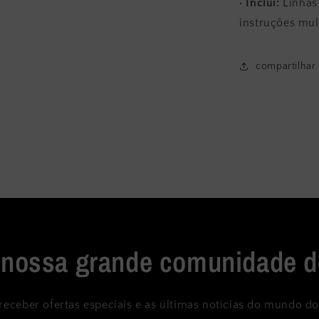
· Inclui:
Linhas
instruções mult
compartilhar
 nossa grande comunidade d
receber ofertas especiais e as últimas notícias do mundo do